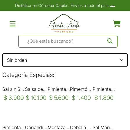
Dietética en Córdoba Capital. Envíos a todo el país 🛻
Categoría Especias:
Sal sin Sodio x 70gr-Natural
Salsa de Soja Orgánica x 250 ml - Pampa Gourmet
Pimienta de Jamaica en grano x 100 grs
Pimentón ahumado x 100 grs.
Pimienta Negra MOLIDA Economica x 100 grs
$ 3.900
$ 10.100
$ 5.600
$ 1.400
$ 1.800
Pimienta Blanca Molida Economica x 100 gr.
Coriandro en Grano x 100 gr
Mostaza Molida Amarilla x 100 grs
Cebolla en Escamas x 100 grs
Sal Marina Fina x 500 grs.- Dharam Singh