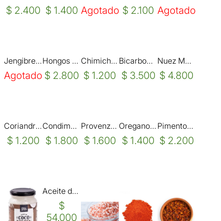
$ 2.400
$ 1.400
Agotado
$ 2.100
Agotado
Jengibre en Rebanadas-deshidratada x 100 grs.
Hongos de Pino x 50 grs.
Chimichurri x 100 grs.
Bicarbonato x 1 kilo
Nuez Moscada Molida x 100 grs.
Agotado
$ 2.800
$ 1.200
$ 3.500
$ 4.800
Coriandro molido x 100 grs
Condimento para ARROZ x 100 grs,
Provenzal x 100 grs. CUMANA
Oregano x 100 grs
Pimenton dulce x 100 grs-CUMANA
$ 1.200
$ 1.800
$ 1.600
$ 1.400
$ 2.200
Aceite de Coco Virgen- God Bless You x 1 litro
$
54.000