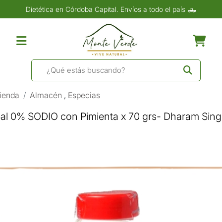
Dietética en Córdoba Capital. Envíos a todo el país 🛻
ienda
Almacén
,
Especias
al 0% SODIO con Pimienta x 70 grs- Dharam Sin