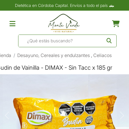
Dietética en Córdoba Capital. Envíos a todo el país 🛻
ienda
Desayuno, Cereales y endulzantes
,
Celiacos
udin de Vainilla - DIMAX - Sin Tacc x 185 gr
Previous
Nex