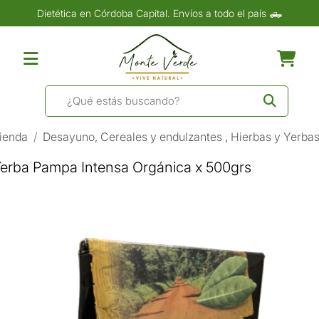
Dietética en Córdoba Capital. Envíos a todo el país 🛻
ienda
Desayuno, Cereales y endulzantes
,
Hierbas y Yerba
erba Pampa Intensa Orgánica x 500grs