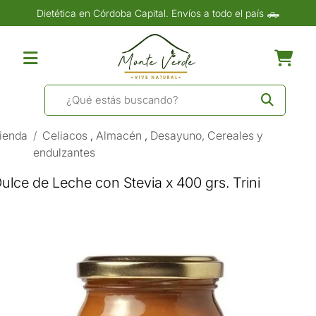
Dietética en Córdoba Capital. Envíos a todo el país 🛻
ienda
Celiacos
,
Almacén
,
Desayuno, Cereales y
endulzantes
ulce de Leche con Stevia x 400 grs. Trini