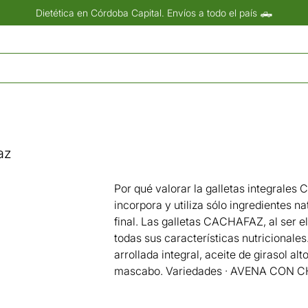
Dietética en Córdoba Capital. Envíos a todo el país 🛻
az
Por qué valorar la galletas integrale
incorpora y utiliza sólo ingredientes n
final. Las galletas CACHAFAZ, al ser 
todas sus características nutricionale
arrollada integral, aceite de girasol a
mascabo. Variedades · AVENA CON