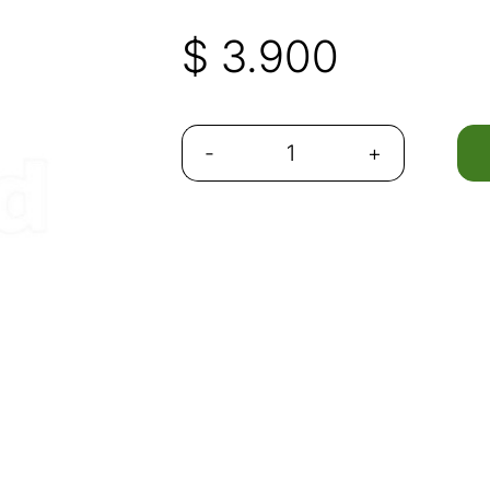
$
3.900
Next
-
+