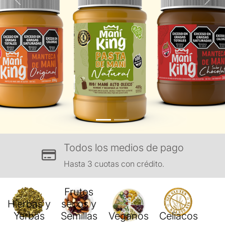
Previous
Next
Todos los medios de pago
Hasta 3 cuotas con crédito.
Frutos
Hierbas y
secos y
Yerbas
Semillas
Veganos
Celiacos