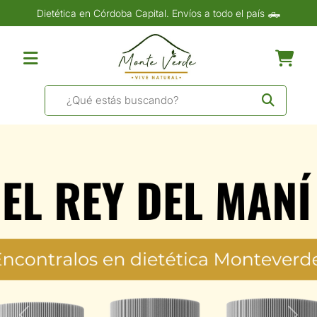
Dietética en Córdoba Capital. Envíos a todo el país 🛻